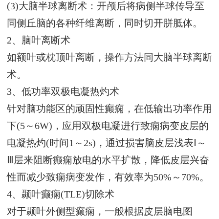
(3)大脑半球离断术：开颅后将病侧半球传导至
同侧丘脑的各种纤维离断，同时切开胼胝体。
2、脑叶离断术
如额叶或枕顶叶离断，操作方法同大脑半球离断
术。
3、低功率双极电凝热灼术
针对脑功能区的顽固性癫痫，在低输出功率作用
下(5～6W)，应用双极电凝进行致痫病变皮层的
电凝热灼(时间1～2s)，通过损害脑皮层浅表Ⅰ～
Ⅲ层来阻断癫痫放电的水平扩散，降低皮层兴奋
性而减少致痫病变发作，有效率为50%～70%。
4、颞叶癫痫(TLE)切除术
对于颞叶外侧型癫痫，一般根据皮层脑电图