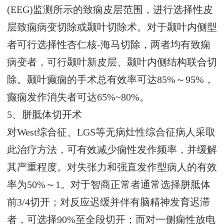
(EEG)监测所示的致痫皮层范围，进行选择性皮
层致痫病变切除或颞叶切除术。对于颞叶内侧型
者可行选择性杏仁核-海马切除，两者均有致痫
病变者，可行颞叶新皮层、颞叶内侧结构联合切
除。颞叶癫痫的手术总有效率可达85%～95%，
癫痫发作消失者可达65%~80%。
5、胼胝体切开术
对West综合征、LGS等无病灶性综合征病人采取
此治疗方法，可有效减少痫性发作频率，并缓解
其严重程度。对失张力和强直发作型病人的有效
率为50%～1。对于智商正常者通常选择胼胝体
前3/4切开；对反应迟缓并伴有脑精神发育迟滞
者，可选择90%至全段切开；而对一侧痫性放电