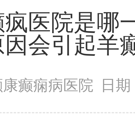
癫疯医院是哪一
原因会引起羊癫
颠康癫痫病医院
日期：