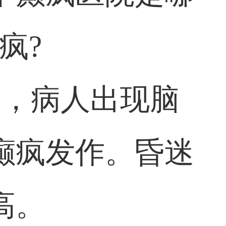
疯?
响，病人出现脑
癫疯发作。昏迷
高。