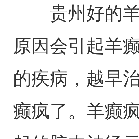
贵州好的羊
原因会引起羊癫
的疾病，越早
癫疯了。羊癫