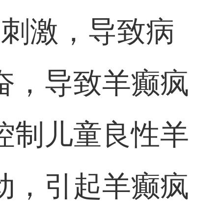
素刺激，导致病
奋，导致羊癫疯
控制儿童良性羊
动，引起羊癫疯