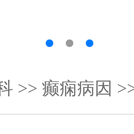
科
>>
癫痫病因
>