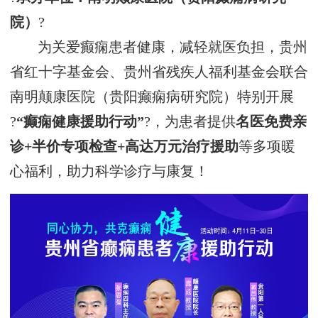
院）
?
为关爱癫痫患者健康，减轻就医负担，贵州
省红十字基金会、贵州省残疾人福利基金会联合
南明颠康医院（贵阳癫痫病研究院）特别开展
?
“癫痫健康援助行动”
?，为患者提供
名医免费亲
诊
+半
价专项
检查
+高达万元治疗援助
等
多项
暖
心
福利，助力科学诊疗与康复！