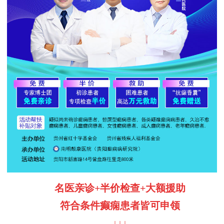
名医亲诊
+半价检查+大额援助
符合条件癫痫患者皆可申领
↓↓↓