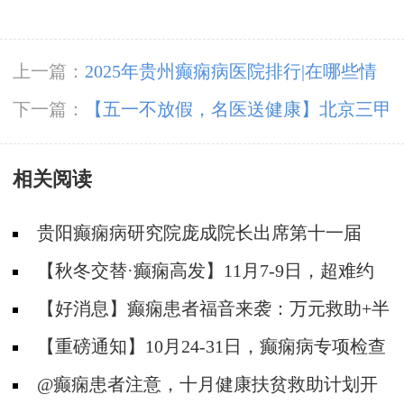
上一篇：
2025年贵州癫痫病医院排行|在哪些情
况下容易得癫痫？
下一篇：
【五一不放假，名医送健康】北京三甲
名医亲临筑城，多学科破解癫痫难题！号源紧急
相关阅读
预约中
贵阳癫痫病研究院庞成院长出席第十一届
CAAE国际癫痫论坛暨协会成立20周年庆典
【秋冬交替·癫痫高发】11月7-9日，超难约
的北京三甲名医，携手贵州专家团共抗癫痫，速
【好消息】癫痫患者福音来袭：万元救助+半
约！
价专项检查+京黔专家免费亲诊，符合条件者速
【重磅通知】10月24-31日，癫痫病专项检查
申请！
全额救助+京黔名医免费亲诊+高达万元补贴，
@癫痫患者注意，十月健康扶贫救助计划开