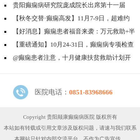
贵阳癫痫病研究院庞成院长出席第十一届
CAAE国际癫痫论坛暨协会成立20周年庆典
【秋冬交替·癫痫高发】11月7-9日，超难约
的北京三甲名医，携手贵州专家团共抗癫痫，速
【好消息】癫痫患者福音来袭：万元救助+半
约！
价专项检查+京黔专家免费亲诊，符合条件者速
【重磅通知】10月24-31日，癫痫病专项检查
申请！
全额救助+京黔名医免费亲诊+高达万元补贴，
@癫痫患者注意，十月健康扶贫救助计划开
名额有限，速
启，专家免费亲诊+高达万元治疗救助，速抢名
额！
医院电话：
0851-83968666
Copyright 贵阳颠康癫痫病医院 版权所有
本站如有转载或引用文章涉及版权问题，请速与我们联系
本网站只针对内部交流平台，不作为广告宣传。