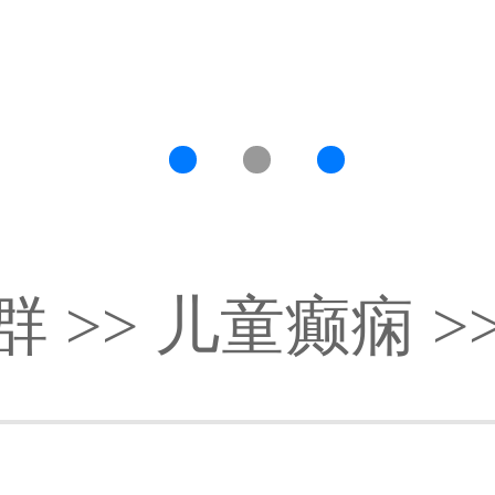
群
>>
儿童癫痫
>