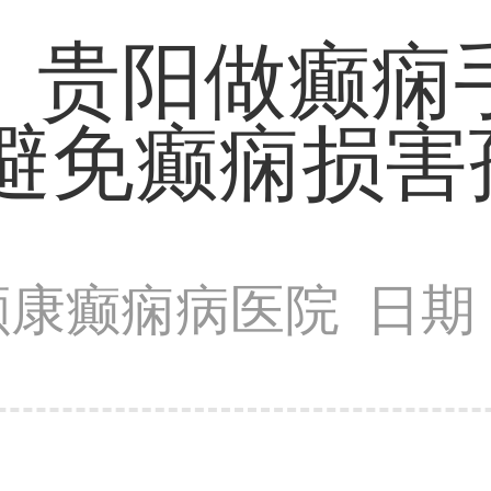
」贵阳做癫痫
能避免癫痫损害
颠康癫痫病医院
日期：