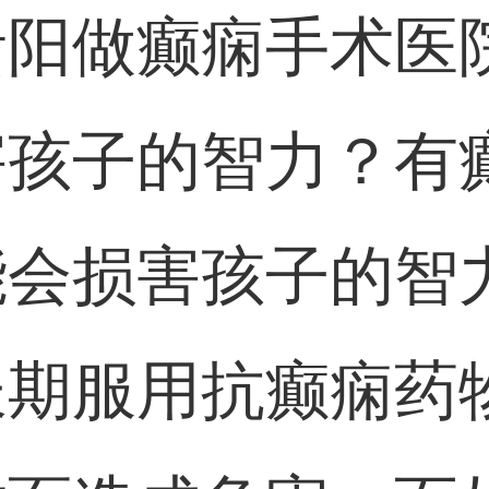
阳做癫痫手术医
害孩子的智力？有
能会损害孩子的智
长期服用抗癫痫药