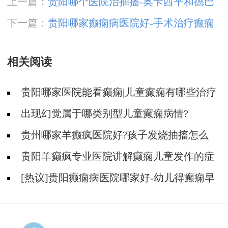
上一篇：
贵阳哪个医院治抽搐-奥卡西平和德巴
金治癫痫哪个好？
下一篇：
贵阳哪家癫痫病医院好-手术治疗癫痫
效果很好吗？
相关阅读
贵阳哪家医院能看癫痫|儿童癫痫有哪些治疗
方法?
出现幻觉属于哪类别型儿童癫痫病情?
贵州哪家羊癫疯医院好?孩子发烧抽搐怎么
办?
贵阳羊癫疯专业医院讲解癫痫儿童发作的症
状?
[热议]贵阳癫痫病医院哪家好-幼儿得癫痫早
期的症状是什么？