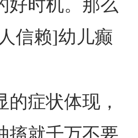
的好时机。那么
人信赖]幼儿癫
显的症状体现，
抽搐就千万不要