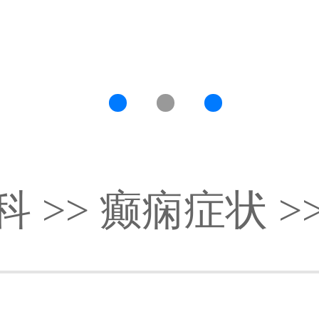
科
>>
癫痫症状
>