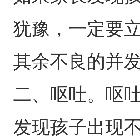
犹豫，一定要
其余不良的并
二、呕吐。呕
发现孩子出现