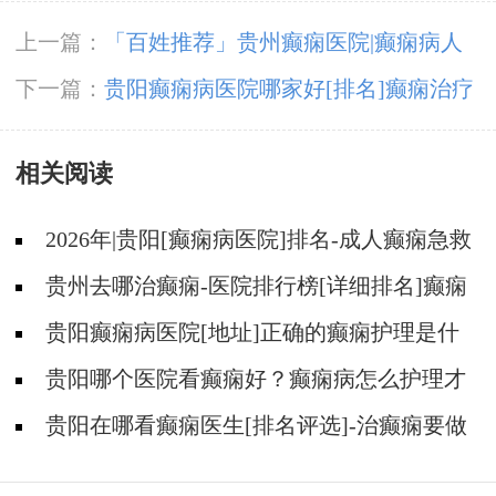
上一篇：
「百姓推荐」贵州癫痫医院|癫痫病人
为什么要进行心理疏导？
下一篇：
贵阳癫痫病医院哪家好[排名]癫痫治疗
需要用到哪些方式？
相关阅读
2026年|贵阳[癫痫病医院]排名-成人癫痫急救
措施护理
贵州去哪治癫痫-医院排行榜[详细排名]癫痫
病人可以吃什么食物?
贵阳癫痫病医院[地址]正确的癫痫护理是什
么?
贵阳哪个医院看癫痫好？癫痫病怎么护理才
能更好地控制?
贵阳在哪看癫痫医生[排名评选]-治癫痫要做
什么护理？