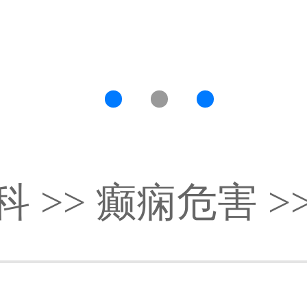
科
>>
癫痫危害
>