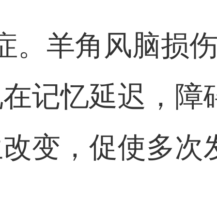
症。羊角风脑损
现在记忆延迟，障
生改变，促使多次