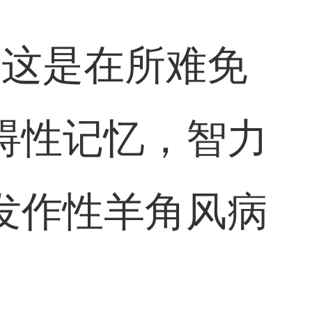
伤这是在所难免
碍性记忆，智力
发作性羊角风病